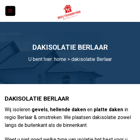
Skip
to
content
DAKISOLATIE BERLAAR
U bent hier:
home
> dakisolatie Berlaar
DAKISOLATIE BERLAAR
Wij isoleren
gevels
,
hellende daken
en
platte daken
in
regio Berlaar & omstreken. We plaatsen dakisolatie zowel
langs de buitenkant als de binnenkant.
Weet u niet goed welke type van isolatie het best voor u