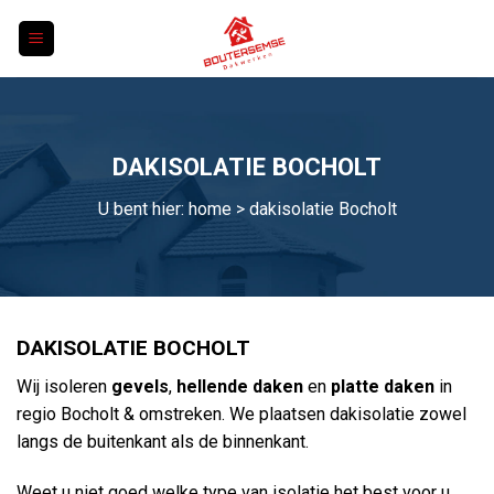
Skip
to
content
DAKISOLATIE BOCHOLT
U bent hier:
home
> dakisolatie Bocholt
DAKISOLATIE BOCHOLT
Wij isoleren
gevels
,
hellende daken
en
platte daken
in
regio Bocholt & omstreken. We plaatsen dakisolatie zowel
langs de buitenkant als de binnenkant.
Weet u niet goed welke type van isolatie het best voor u