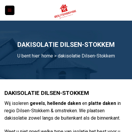
Skip
to
content
DAKISOLATIE DILSEN-STOKKEM
U bent hier:
home
> dakisolatie Dilsen-Stokkem
DAKISOLATIE DILSEN-STOKKEM
Wij isoleren
gevels
,
hellende daken
en
platte daken
in
regio Dilsen-Stokkem & omstreken. We plaatsen
dakisolatie zowel langs de buitenkant als de binnenkant.
Weet u niet goed welke type van isolatie het best voor u