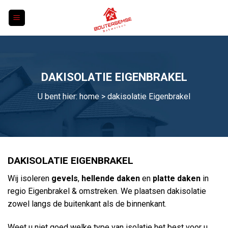
Skip
to
content
DAKISOLATIE EIGENBRAKEL
U bent hier:
home
> dakisolatie Eigenbrakel
DAKISOLATIE EIGENBRAKEL
Wij isoleren
gevels
,
hellende daken
en
platte daken
in
regio Eigenbrakel & omstreken. We plaatsen dakisolatie
zowel langs de buitenkant als de binnenkant.
Weet u niet goed welke type van isolatie het best voor u