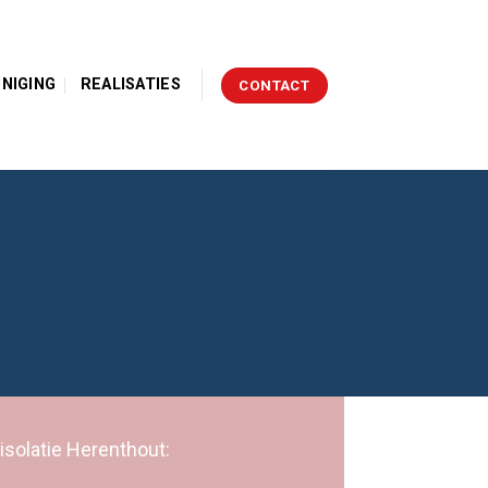
INIGING
REALISATIES
CONTACT
isolatie Herenthout: