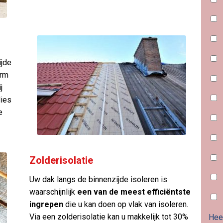
ijde
orm
j
ies
e
Zolderisolatie
Uw dak langs de binnenzijde isoleren is
waarschijnlijk
een van de meest efficiëntste
ingrepen
die u kan doen op vlak van isoleren.
Via een zolderisolatie kan u makkelijk tot 30%
Heef