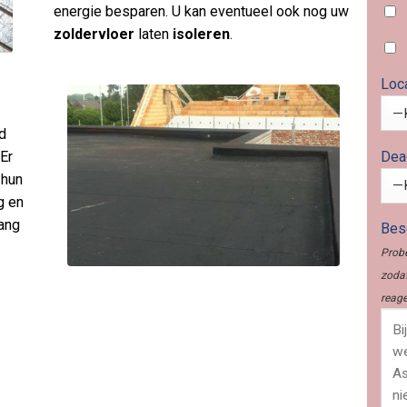
energie besparen. U kan eventueel ook nog uw
zoldervloer
laten
isoleren
.
Loc
rd
Dea
Er
 hun
g en
lang
Besc
Probe
zodat
reage