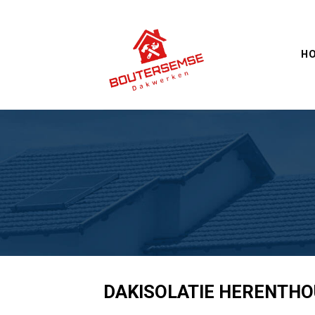
Skip
to
content
H
DAKISOLATIE HERENTHO