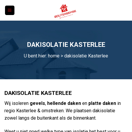
Skip
to
content
DAKISOLATIE KASTERLEE
U bent hier:
home
> dakisolatie Kasterlee
DAKISOLATIE KASTERLEE
Wij isoleren
gevels
,
hellende daken
en
platte daken
in
regio Kasterlee & omstreken. We plaatsen dakisolatie
zowel langs de buitenkant als de binnenkant.
Weet u niet goed welke type van isolatie het best voor u