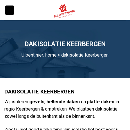
Skip
to
content
DAKISOLATIE KEERBERGEN
U bent hier:
home
> dakisolatie Keerbergen
DAKISOLATIE KEERBERGEN
Wij isoleren
gevels
,
hellende daken
en
platte daken
in
regio Keerbergen & omstreken. We plaatsen dakisolatie
zowel langs de buitenkant als de binnenkant.
Weet u niet goed welke type van isolatie het best voor u