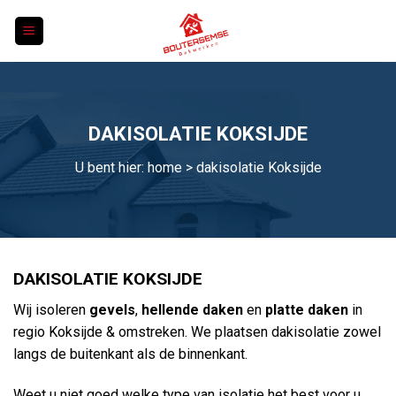
Skip
to
content
DAKISOLATIE KOKSIJDE
U bent hier:
home
> dakisolatie Koksijde
DAKISOLATIE KOKSIJDE
Wij isoleren
gevels
,
hellende daken
en
platte daken
in
regio Koksijde & omstreken. We plaatsen dakisolatie zowel
langs de buitenkant als de binnenkant.
Weet u niet goed welke type van isolatie het best voor u