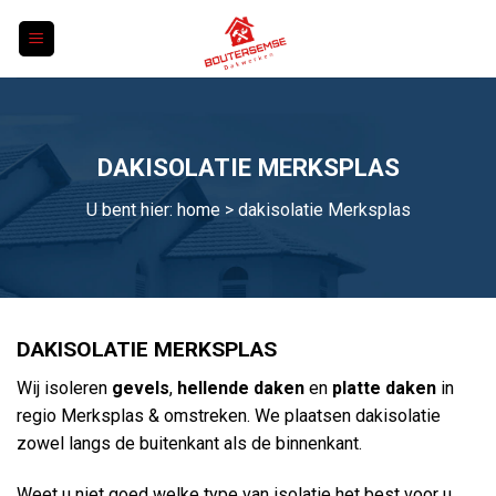
Skip
to
content
DAKISOLATIE MERKSPLAS
U bent hier:
home
> dakisolatie Merksplas
DAKISOLATIE MERKSPLAS
Wij isoleren
gevels
,
hellende daken
en
platte daken
in
regio Merksplas & omstreken. We plaatsen dakisolatie
zowel langs de buitenkant als de binnenkant.
Weet u niet goed welke type van isolatie het best voor u