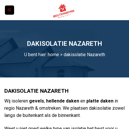
Skip
to
content
DAKISOLATIE NAZARETH
U bent hier:
home
> dakisolatie Nazareth
DAKISOLATIE NAZARETH
Wij isoleren
gevels
,
hellende daken
en
platte daken
in
regio Nazareth & omstreken. We plaatsen dakisolatie zowel
langs de buitenkant als de binnenkant.
Weet u niet goed welke type van isolatie het best voor u