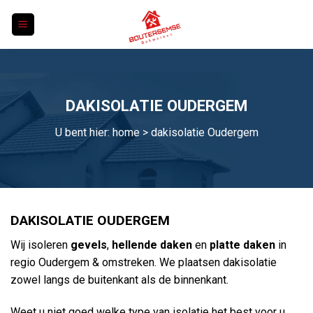
Skip
to
content
DAKISOLATIE OUDERGEM
U bent hier:
home
> dakisolatie Oudergem
DAKISOLATIE OUDERGEM
Wij isoleren
gevels
,
hellende daken
en
platte daken
in
regio Oudergem & omstreken. We plaatsen dakisolatie
zowel langs de buitenkant als de binnenkant.
Weet u niet goed welke type van isolatie het best voor u