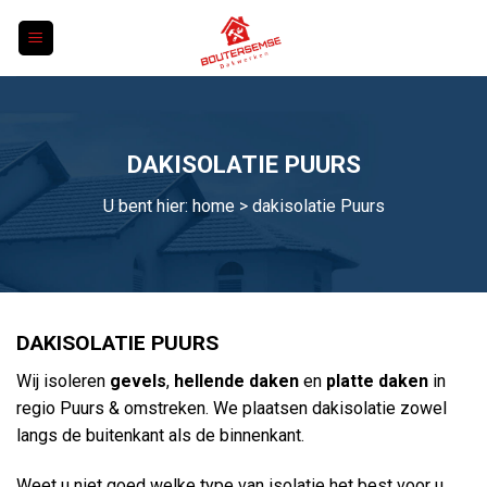
Skip
to
content
DAKISOLATIE PUURS
U bent hier:
home
> dakisolatie Puurs
DAKISOLATIE PUURS
Wij isoleren
gevels
,
hellende daken
en
platte daken
in
regio Puurs & omstreken. We plaatsen dakisolatie zowel
langs de buitenkant als de binnenkant.
Weet u niet goed welke type van isolatie het best voor u