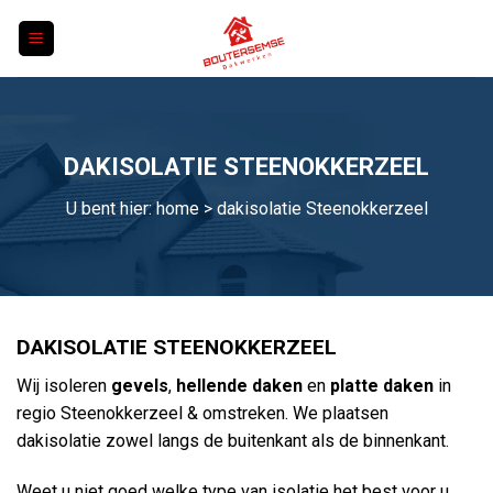
Skip
to
content
DAKISOLATIE STEENOKKERZEEL
U bent hier:
home
> dakisolatie Steenokkerzeel
DAKISOLATIE STEENOKKERZEEL
Wij isoleren
gevels
,
hellende daken
en
platte daken
in
regio Steenokkerzeel & omstreken. We plaatsen
dakisolatie zowel langs de buitenkant als de binnenkant.
Weet u niet goed welke type van isolatie het best voor u