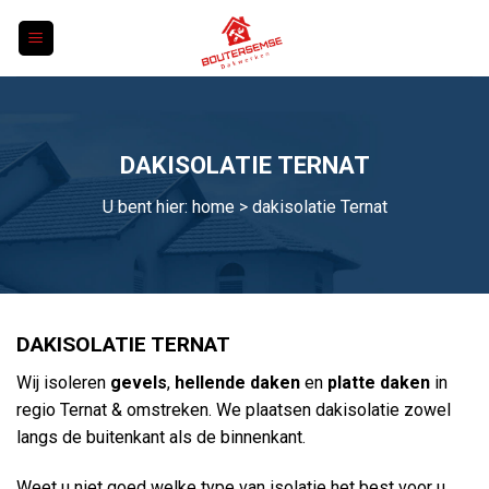
Skip
to
content
DAKISOLATIE TERNAT
U bent hier:
home
> dakisolatie Ternat
DAKISOLATIE TERNAT
Wij isoleren
gevels
,
hellende daken
en
platte daken
in
regio Ternat & omstreken. We plaatsen dakisolatie zowel
langs de buitenkant als de binnenkant.
Weet u niet goed welke type van isolatie het best voor u