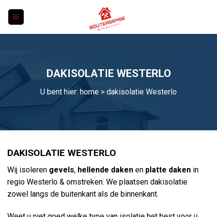
Skip
to
content
DAKISOLATIE WESTERLO
U bent hier:
home
> dakisolatie Westerlo
DAKISOLATIE WESTERLO
Wij isoleren
gevels
,
hellende daken
en
platte daken
in
regio Westerlo & omstreken. We plaatsen dakisolatie
zowel langs de buitenkant als de binnenkant.
Weet u niet goed welke type van isolatie het best voor u