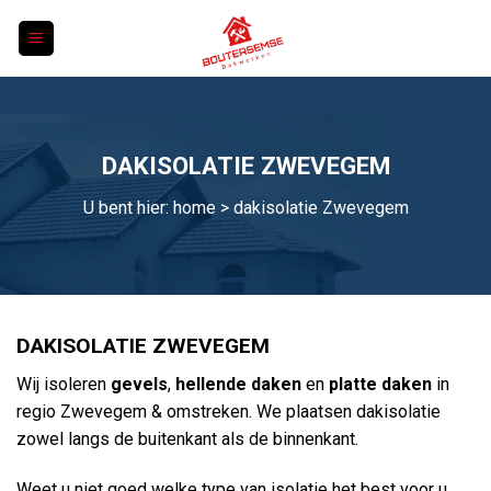
Skip
to
content
DAKISOLATIE ZWEVEGEM
U bent hier:
home
> dakisolatie Zwevegem
DAKISOLATIE ZWEVEGEM
Wij isoleren
gevels
,
hellende daken
en
platte daken
in
regio Zwevegem & omstreken. We plaatsen dakisolatie
zowel langs de buitenkant als de binnenkant.
Weet u niet goed welke type van isolatie het best voor u