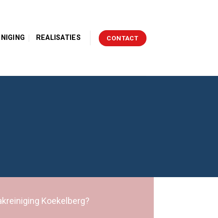
INIGING
REALISATIES
CONTACT
akreiniging Koekelberg?