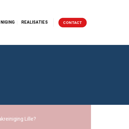
INIGING
REALISATIES
CONTACT
kreiniging Lille?