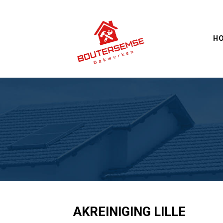
Skip
to
content
H
AKREINIGING LILLE