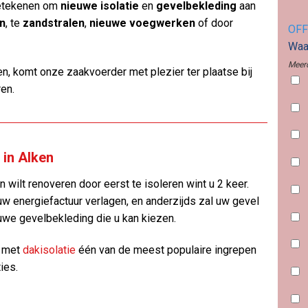
betekenen om
nieuwe isolatie
en
gevelbekleding
aan
en
, te
zandstralen
,
nieuwe voegwerken
of door
OFF
Waar
Meerd
n, komt onze zaakvoerder met plezier ter plaatse bij
ren.
 in Alken
 wilt renoveren door eerst te isoleren wint u 2 keer.
uw energiefactuur verlagen, en anderzijds zal uw gevel
uwe gevelbekleding die u kan kiezen.
n met
dakisolatie
één van de meest populaire ingrepen
ies.