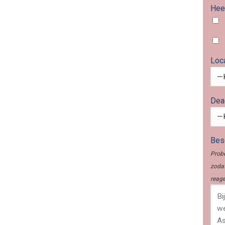
Heef
Loc
Dea
Besc
Probe
zodat
reage