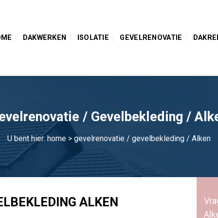
OME
DAKWERKEN
ISOLATIE
GEVELRENOVATIE
DAKRE
evelrenovatie / Gevelbekleding / Alk
U bent hier:
home
> gevelrenovatie / gevelbekleding / Alken
ELBEKLEDING ALKEN
Vra
Alk