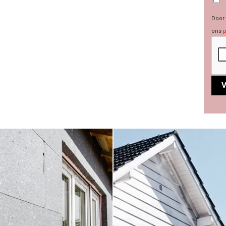
Door 
ons
p
Alte