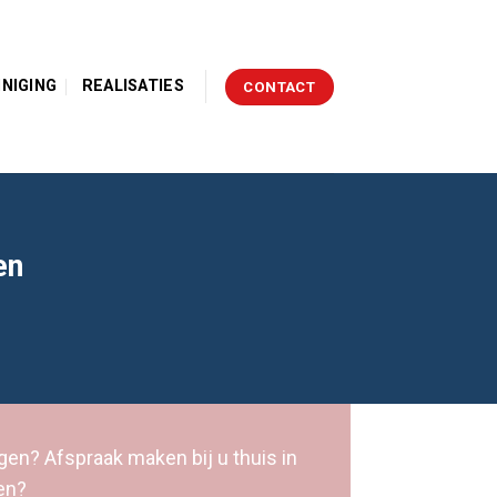
INIGING
REALISATIES
CONTACT
en
gen? Afspraak maken bij u thuis in
en?