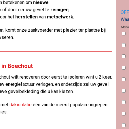
an betekenen om
nieuwe
 of door o.a. uw gevel te
reinigen
,
OFF
oor het
herstellen
van
metselwerk
.
Waar
Meerd
n, komt onze zaakvoerder met plezier ter plaatse bij
yseren.
e in Boechout
hout wilt renoveren door eerst te isoleren wint u 2 keer.
uw energiefactuur verlagen, en anderzijds zal uw gevel
uwe gevelbekleding die u kan kiezen.
n met
dakisolatie
één van de meest populaire ingrepen
ies.