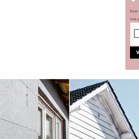
Door 
ons
p
Alte