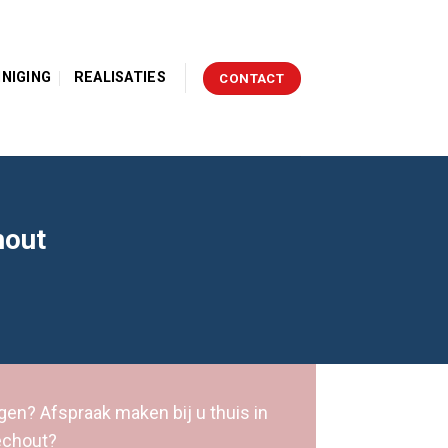
INIGING
REALISATIES
CONTACT
hout
gen? Afspraak maken bij u thuis in
chout?