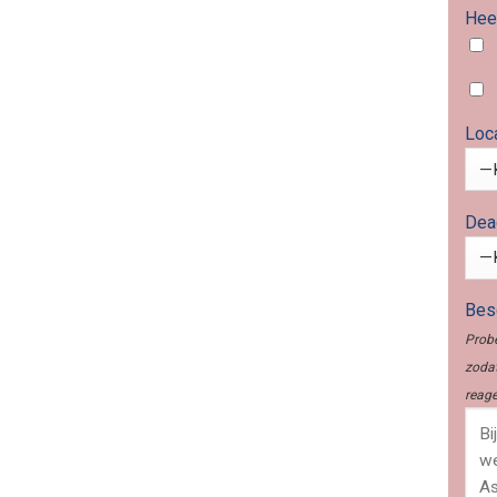
Heef
Loc
Dea
Besc
Probe
zodat
reage