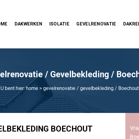
OME
DAKWERKEN
ISOLATIE
GEVELRENOVATIE
DAKRE
elrenovatie / Gevelbekleding / Boec
U bent hier:
home
> gevelrenovatie / gevelbekleding / Boechout
ELBEKLEDING BOECHOUT
Vra
Boe