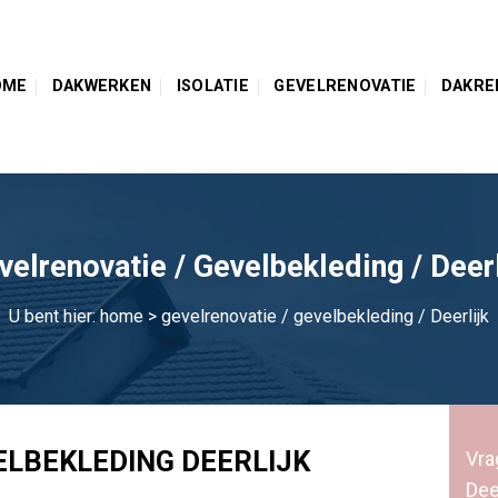
OME
DAKWERKEN
ISOLATIE
GEVELRENOVATIE
DAKRE
velrenovatie / Gevelbekleding / Deerl
U bent hier:
home
> gevelrenovatie / gevelbekleding / Deerlijk
ELBEKLEDING DEERLIJK
Vra
Dee