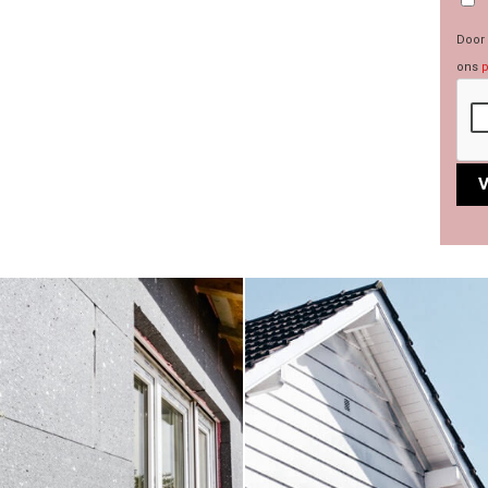
Door 
ons
p
Alte