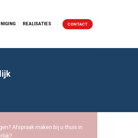
INIGING
REALISATIES
CONTACT
ijk
gen? Afspraak maken bij u thuis in
rlijk?