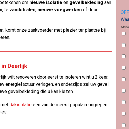
n betekenen om
nieuwe isolatie
en
gevelbekleding
aan
en
, te
zandstralen
,
nieuwe voegwerken
of door
OFF
Waar
Meerd
n, komt onze zaakvoerder met plezier ter plaatse bij
seren.
in Deerlijk
ijk wilt renoveren door eerst te isoleren wint u 2 keer.
uw energiefactuur verlagen, en anderzijds zal uw gevel
uwe gevelbekleding die u kan kiezen.
n met
dakisolatie
één van de meest populaire ingrepen
ies.