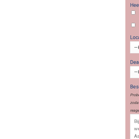
Heef
Loc
Dea
Besc
Probe
zodat
reage