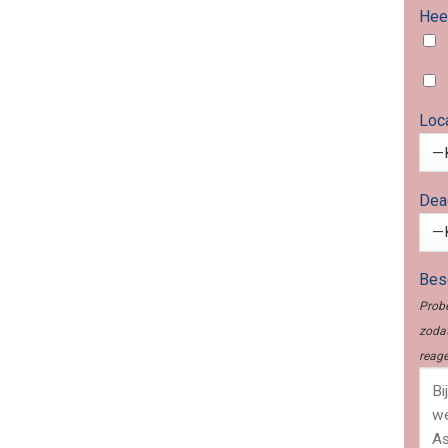
Heef
Loc
Dea
Besc
Probe
zodat
reage