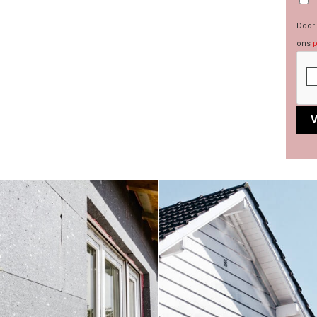
Door 
ons
p
Alte