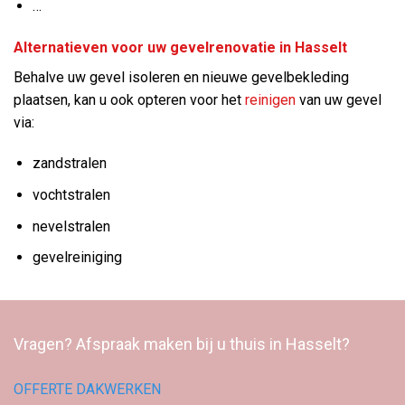
…
Alternatieven voor uw gevelrenovatie in Hasselt
Behalve uw gevel isoleren en nieuwe gevelbekleding
plaatsen, kan u ook opteren voor het
reinigen
van uw gevel
via:
zandstralen
vochtstralen
nevelstralen
gevelreiniging
Vragen? Afspraak maken bij u thuis in Hasselt?
OFFERTE DAKWERKEN