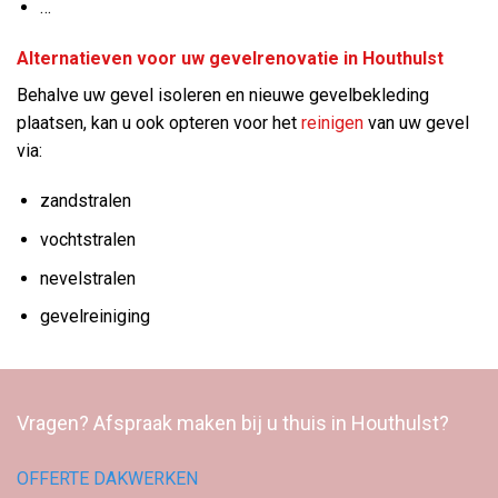
…
Alternatieven voor uw gevelrenovatie in Houthulst
Behalve uw gevel isoleren en nieuwe gevelbekleding
plaatsen, kan u ook opteren voor het
reinigen
van uw gevel
via:
zandstralen
vochtstralen
nevelstralen
gevelreiniging
Vragen? Afspraak maken bij u thuis in Houthulst?
OFFERTE DAKWERKEN