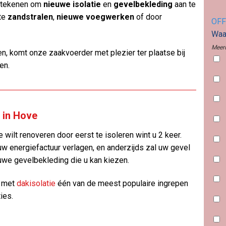
betekenen om
nieuwe isolatie
en
gevelbekleding
aan te
 te
zandstralen
,
nieuwe voegwerken
of door
OFF
Waar
Meerd
n, komt onze zaakvoerder met plezier ter plaatse bij
en.
 in Hove
 wilt renoveren door eerst te isoleren wint u 2 keer.
uw energiefactuur verlagen, en anderzijds zal uw gevel
uwe gevelbekleding die u kan kiezen.
n met
dakisolatie
één van de meest populaire ingrepen
ies.