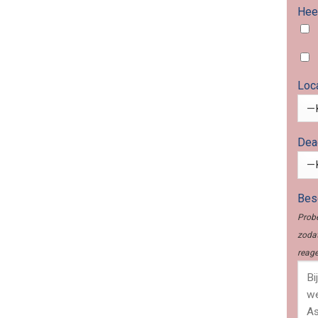
Heef
Loc
Dea
Besc
Probe
zodat
reage