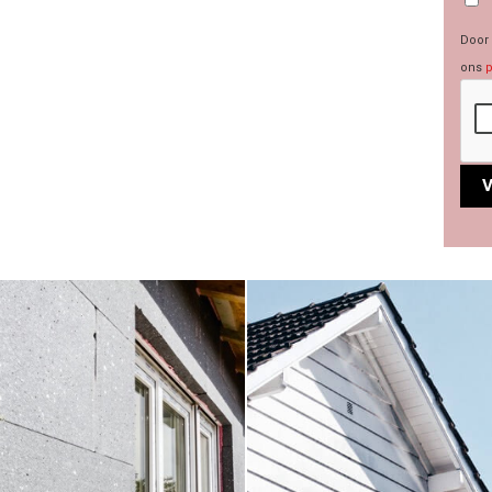
Door 
ons
p
Alte