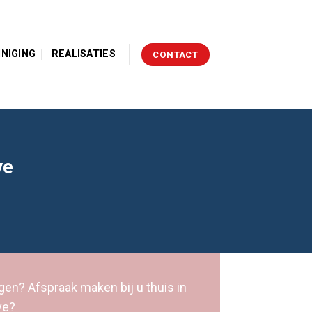
INIGING
REALISATIES
CONTACT
ve
gen? Afspraak maken bij u thuis in
ve?