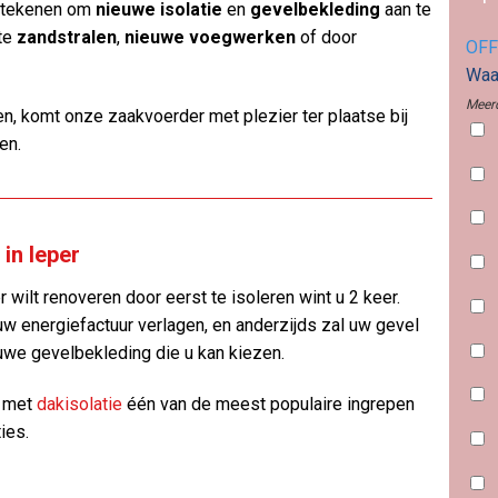
betekenen om
nieuwe isolatie
en
gevelbekleding
aan te
 te
zandstralen
,
nieuwe voegwerken
of door
OFF
Waar
Meerd
n, komt onze zaakvoerder met plezier ter plaatse bij
en.
in Ieper
 wilt renoveren door eerst te isoleren wint u 2 keer.
uw energiefactuur verlagen, en anderzijds zal uw gevel
uwe gevelbekleding die u kan kiezen.
n met
dakisolatie
één van de meest populaire ingrepen
ies.