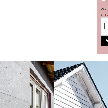
Door 
ons
p
Alte