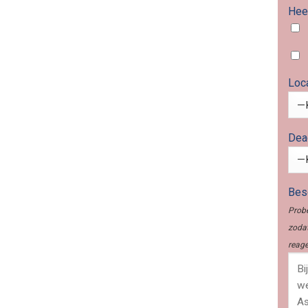
Heef
Loc
Dea
Besc
Probe
zodat
reage