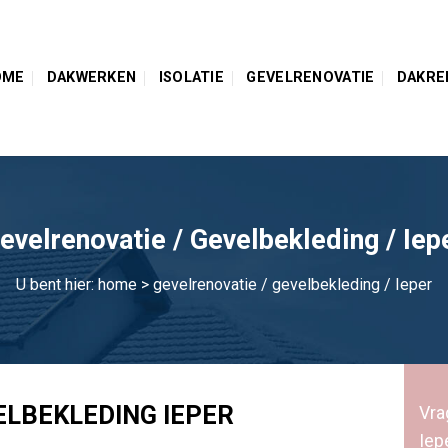
OME
DAKWERKEN
ISOLATIE
GEVELRENOVATIE
DAKRE
evelrenovatie / Gevelbekleding / Iep
U bent hier:
home
> gevelrenovatie / gevelbekleding / Ieper
ELBEKLEDING IEPER
Vra
Iep