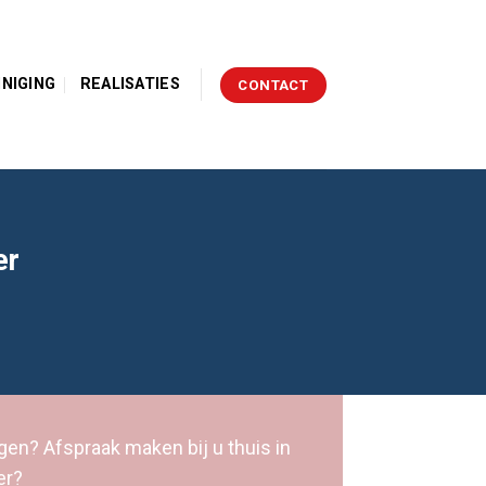
INIGING
REALISATIES
CONTACT
er
gen? Afspraak maken bij u thuis in
er?