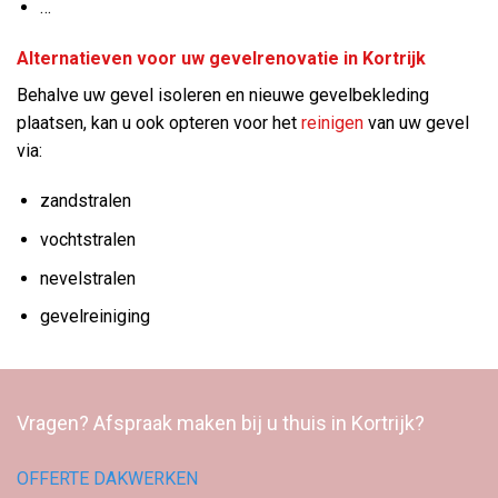
…
Alternatieven voor uw gevelrenovatie in Kortrijk
Behalve uw gevel isoleren en nieuwe gevelbekleding
plaatsen, kan u ook opteren voor het
reinigen
van uw gevel
via:
zandstralen
vochtstralen
nevelstralen
gevelreiniging
Vragen? Afspraak maken bij u thuis in Kortrijk?
OFFERTE DAKWERKEN