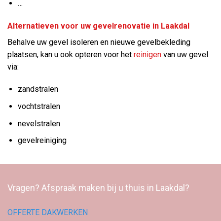
…
Alternatieven voor uw gevelrenovatie in Laakdal
Behalve uw gevel isoleren en nieuwe gevelbekleding
plaatsen, kan u ook opteren voor het
reinigen
van uw gevel
via:
zandstralen
vochtstralen
nevelstralen
gevelreiniging
Vragen? Afspraak maken bij u thuis in Laakdal?
OFFERTE DAKWERKEN