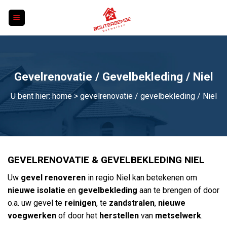
Skip
to
content
Gevelrenovatie / Gevelbekleding / Niel
U bent hier:
home
> gevelrenovatie / gevelbekleding / Niel
GEVELRENOVATIE & GEVELBEKLEDING NIEL
Uw
gevel renoveren
in regio Niel kan betekenen om
nieuwe isolatie
en
gevelbekleding
aan te brengen of door
o.a. uw gevel te
reinigen
, te
zandstralen
,
nieuwe
voegwerken
of door het
herstellen
van
metselwerk
.