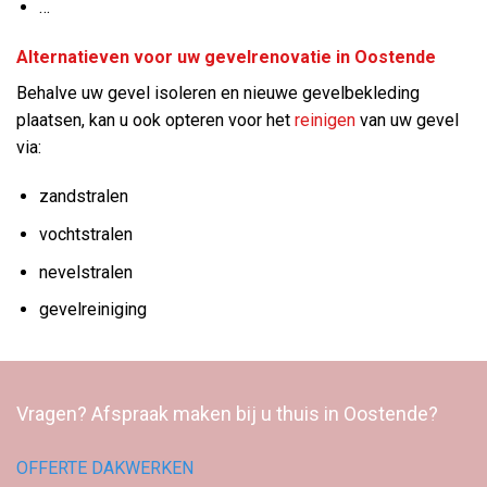
…
Alternatieven voor uw gevelrenovatie in Oostende
Behalve uw gevel isoleren en nieuwe gevelbekleding
plaatsen, kan u ook opteren voor het
reinigen
van uw gevel
via:
zandstralen
vochtstralen
nevelstralen
gevelreiniging
Vragen? Afspraak maken bij u thuis in Oostende?
OFFERTE DAKWERKEN