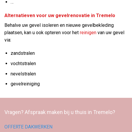
…
Alternatieven voor uw gevelrenovatie in Tremelo
Behalve uw gevel isoleren en nieuwe gevelbekleding
plaatsen, kan u ook opteren voor het
reinigen
van uw gevel
via:
zandstralen
vochtstralen
nevelstralen
gevelreiniging
Vragen? Afspraak maken bij u thuis in Tremelo?
OFFERTE DAKWERKEN